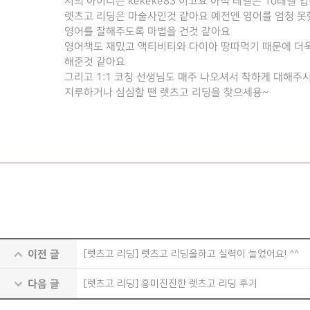
저의 아이디는 kekeke83 이고요 아직 레벨은 10레벨 
렛츠고 리딩은 마술사인것 같아요 예전엔 영어를 엄청 
영어를 잘해주도록 마법을 건것 같아요
영어책도 재밌고 액티비티와 다이아 땅따먹기 때문에 더
해준것 같아요
그리고 1:1 코칭 선생님도 매주 나오셔서 착하게 대해주
지루하거나 심심할 땐 렛츠고 리딩을 찾으세용~
이전 글
[렛츠고 리딩] 렛츠고 리딩을하고 실력이 늘었어요! ^^
다음 글
[렛츠고 리딩] 흥미진진한 렛츠고 리딩 후기