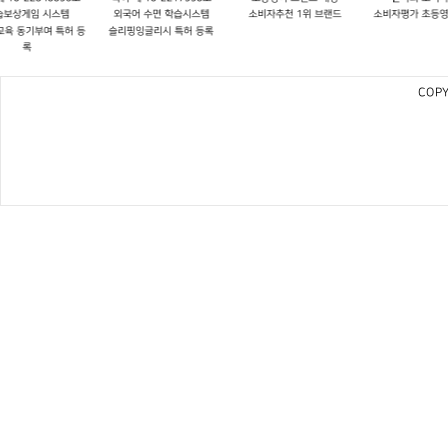
외국어 수면 학습시스템
소비자추천 1위 브랜드
소비자평가 초등영어브랜드
우수
슬리핑잉글리시 특허 등록
COPY