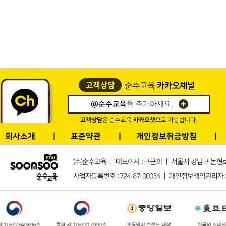
회사소개
표준약관
개인정보취급방침
(주)순수교육 ｜ 대표이사 : 구근회 ｜ 서울시 강남구 논현로132길 1
사업자등록번호 : 724-87-00034 ｜ 개인정보책임관리자 : s
특허 제 10-2217990호
초등영어 브랜드 대상
한국의 소비자대상
영어