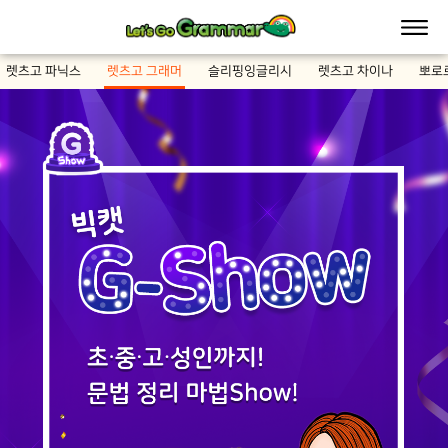
렛츠고 파닉스
렛츠고 그래머
슬리핑잉글리시
렛츠고 차이나
뽀로